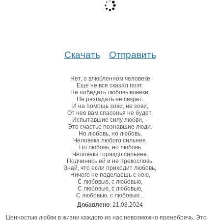
Скачать
Отправить
Нет, о влюбленном человеке
Еще не все сказал поэт.
Не победить любовь вовеки,
Не разгадать ее секрет.
И на помощь зови, не зови,
От нее вам спасенья не будет.
Испытавшие силу любви, –
Это счастье познавшие люди.
Но любовь, но любовь,
Человека любого сильнее.
Но любовь, но любовь
Человека гораздо сильнее.
Подчинись ей и не прекословь.
Знай, что если приходит любовь,
Ничего не поделаешь с нею,
С любовью, с любовью,
С любовью, с любовью,
С любовью, с любовью...
Добавлено
: 21.08.2024
Ценностью любви в жизни каждого из нас невозможно пренебречь. Это